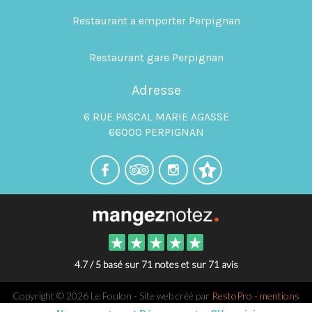
Restaurant a emporter Perpignan
Restaurant gare Perpignan
Adresse
6 RUE PASCAL MARIE AGASSE
66000 PERPIGNAN
4.7 / 5 basé sur 71 notes et sur 71 avis
Copyright © 2026 Le Foulon - Site web créé par
RestoPro
-
mentions
légales